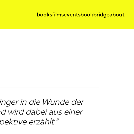
books
films
events
bookbridge
about
inger in die Wunde der
d wird dabei aus einer
ektive erzählt.”